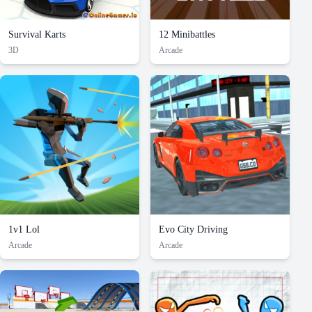
Survival Karts
12 Minibattles
3D
Arcade
1v1 Lol
Evo City Driving
Arcade
Arcade