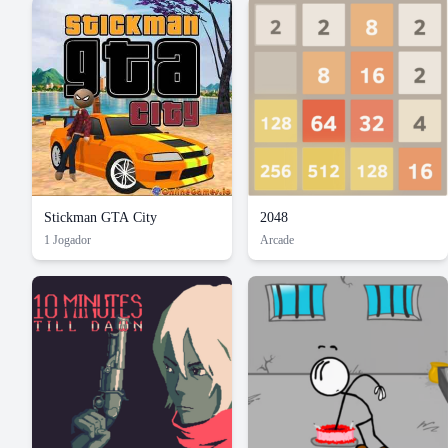
Stickman GTA City
2048
1 Jogador
Arcade