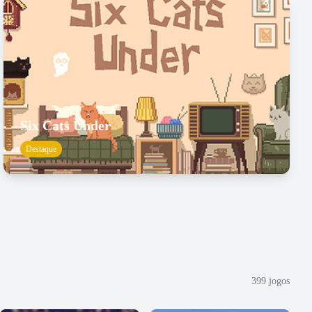
Six Cats Under
Destaque
399
jogos