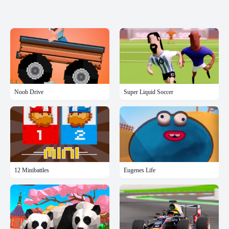
Noob Drive
Super Liquid Soccer
12 Minibattles
Eugenes Life