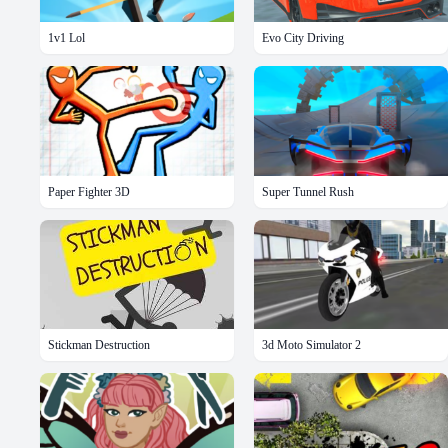
1v1 Lol
Evo City Driving
Paper Fighter 3D
Super Tunnel Rush
Stickman Destruction
3d Moto Simulator 2