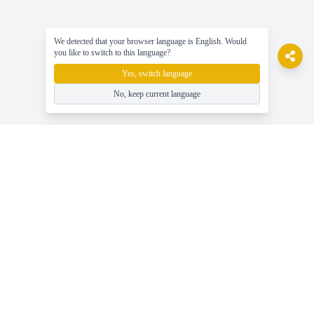
We detected that your browser language is English. Would
you like to switch to this language?
Yes, switch language
No, keep current language
gameasy
Играйте в бесплатные онлайн-игры, наслаждайтесь игрой
без усилий!
Помощь
Последние новости, гайды и советы по играм