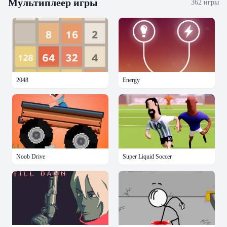
Мультиплеер
игры
362
игры
2048
Energy
Noob Drive
Super Liquid Soccer