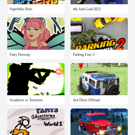
Superbike Hero
4th And Goal 2022
Fairy Dressup
Parking Fury 2
Swatforce vs Terrorists
4x4 Drive Offroad