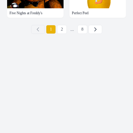
Five Nights at Freddy's
Perfect Peel
...
下一页
1
2
8