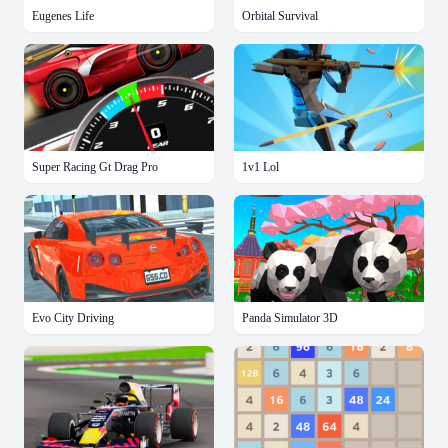
Eugenes Life
Orbital Survival
Super Racing Gt Drag Pro
1v1 Lol
Evo City Driving
Panda Simulator 3D