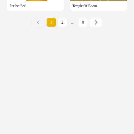
Perfect Peel
Temple Of Boom
...
下一页
1
2
8