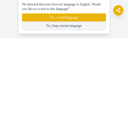
We detected that your browser language is English. Would
you like to switch to this language?
Yes, switch language
No, keep current language
gameasy
Jouez à des jeux en ligne gratuits, profitez facilement du jeu !
Aide
Dernières nouvelles, guides et conseils sur les jeux
Jouez à des jeux en ligne gratuits - Gameasy.net
Catégories de jeux - Parcourir tous les tags de jeux