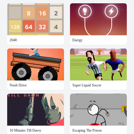
2048
Energy
Noob Drive
Super Liquid Soccer
10 Minutes Till Dawn
Escaping The Prison