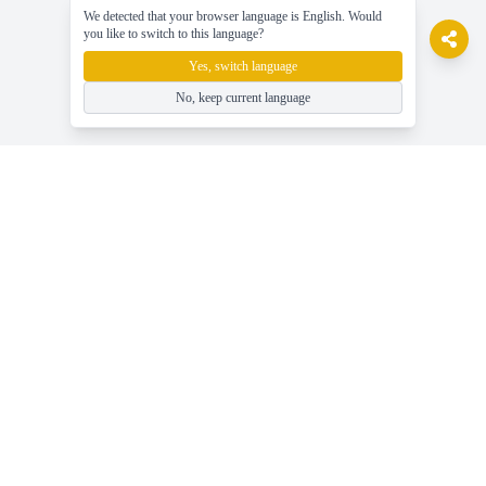
We detected that your browser language is English. Would
you like to switch to this language?
Yes, switch language
No, keep current language
gameasy
Jouez à des jeux en ligne gratuits, profitez facilement du jeu !
Aide
Dernières nouvelles, guides et conseils sur les jeux
Jouez à des jeux en ligne gratuits - Gameasy.net
Catégories de jeux - Parcourir tous les tags de jeux