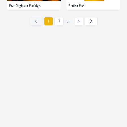
Five Nights at Freddy's
Perfect Peel
...
下一页
1
2
8