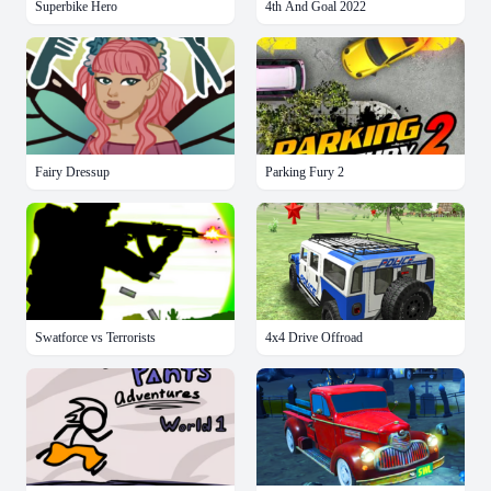
Superbike Hero
4th And Goal 2022
Fairy Dressup
Parking Fury 2
Swatforce vs Terrorists
4x4 Drive Offroad