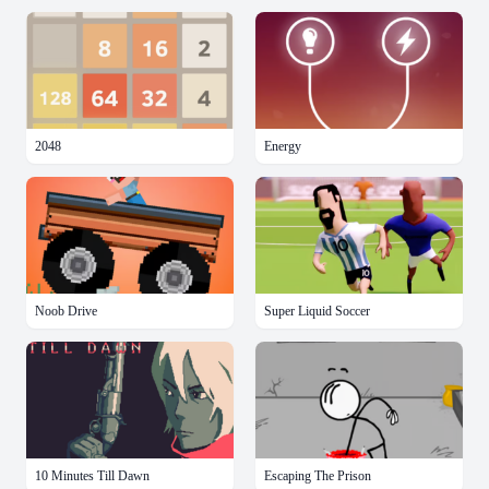
2048
Energy
Noob Drive
Super Liquid Soccer
10 Minutes Till Dawn
Escaping The Prison