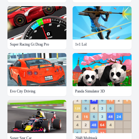
Super Racing Gt Drag Pro
1v1 Lol
Evo City Driving
Panda Simulator 3D
Super Star Car
2048 Multitask